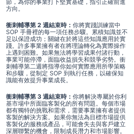
節，為你的事業打下堅實基礎，指引正確前進
方向。
衝刺輔導第 2 週結束時：
你將實踐訓練當中
SOP 手冊裡的每一項任務步驟。累積知識並不
足以保證成功；關鍵在於將這些知識應用於實
踐。許多事業擁有者在將理論轉化為實際操作
上遇到困難。如果無法將學習成果付諸行動，
事業可能停滯，面臨收益損失和競爭劣勢。衝
刺輔導第二週將指導你如何實際應用所學策略
和步驟，從制定 SOP 到執行任務，以確保知
識能有效提升事業成長。
衝刺輔導第 3 週結束時：
你將解決專屬於你利
基市場中所面臨客製化的所有問題。每個市場
都有獨特的挑戰和需求，需要事業擁有者提供
客製的解決方案。如果你無法為目標市場提供
客製化的服務或產品，可能會失去與客戶建立
深層聯繫的機會，限制成長潛力和市場影響。