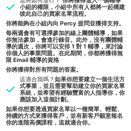
這將如何進行？
你將獲得進入一個輔導
小組的權限，小組中所有人都將一起構建
彼此自己的買家名單流程。
你將能夠在小組內向 Percy 提問並獲得支持。
每兩週會有可選擇參加的線上團體輔導，如果
你無法參加，會進行錄音。此外，沒有團體輔
導的週次，你將可以安排 1 對 1 輔導，來討論
你個人的事業問題。在此期間，你都將獲得無
限 Email 輔導的資格
你將獲得對所有問題的答案。
這適合我嗎？
如果你想要建立一個生活方
式事業，並且需要幫助建立你的買家名單
系統，並希望有經驗豐富的人指導你，你
應該加入這個計劃。
如果你想要透過買家名單以一種簡單、輕鬆、
持續的方式來獲得客戶，並有新客戶願意報名
你的進階高價課程，這就適合你。