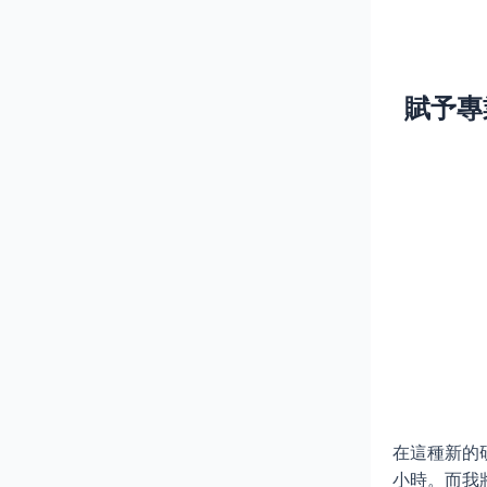
賦予專
在這種新的
小時。而我