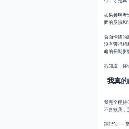
行，才是真
如果參與者
面的反饋和
負面情緒的
沒有獲得相
略的長期影
我知道，你
我真的
我完全理解
不喜歡我，
請記住 —