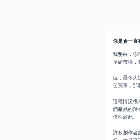
Skip
to
content
你是否一直
我明白，你
享給市場，
但，最令人
它買單，那
這種情況很
們產品的潛
僅在於此。
許多創作者