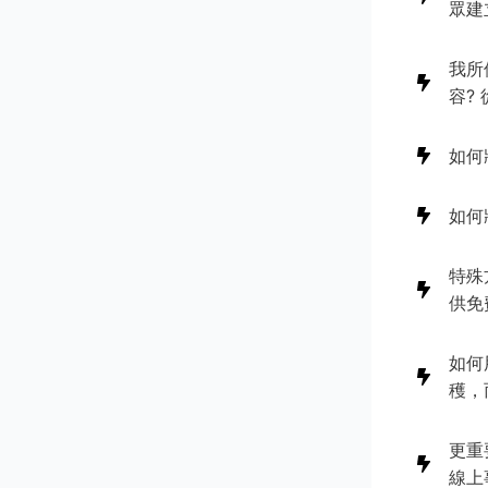
眾建
我所
容?
如何
如何
特殊
供免
如何
穫，
更重
線上