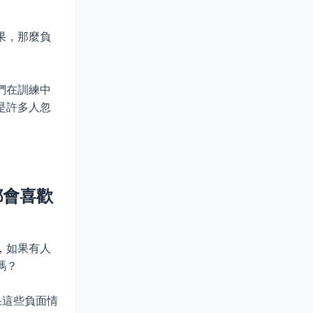
果，那麼負
們在訓練中
是許多人忽
都會喜歡
，如果有人
嗎？
果這些負面情