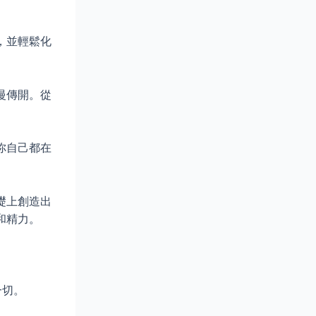
，並輕鬆化
慢傳開。從
你自己都在
礎上創造出
和精力。
一切。