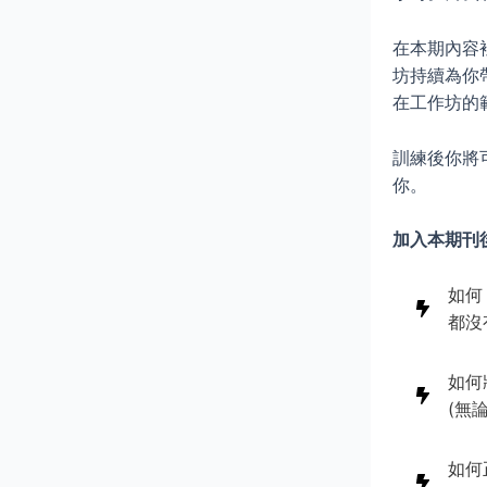
在本期內容
坊持續為你
在工作坊的
訓練後你將
你。
加入本期刊
如何
都沒
如何
(無
如何