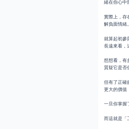
緒在你心中
實際上，存
解負面情緒
就算起初參
長遠來看，
想想看，有
質疑它是否
但有了正確
更大的價值
一旦你掌握
而這就是「