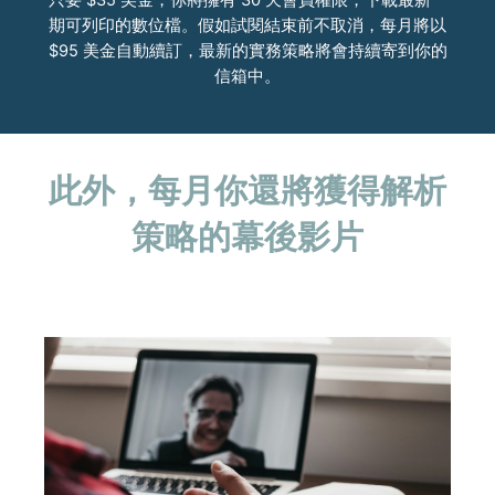
只要 $35 美金，你將擁有 30 天會員權限，下載最新一
期可列印的數位檔。假如試閱結束前不取消，每月將以
$95 美金自動續訂，最新的實務策略將會持續寄到你的
信箱中。
此外，
每月
你還將獲得
解析
策略
的
幕後
影片